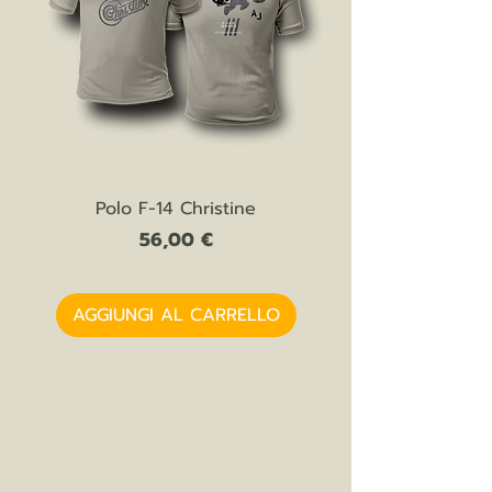
comfort. Le fibre di cotone pettinato
sono state sottoposte a pettinatura
meccanica per allungarle, rendere il
tessuto più morbido, più puro, e
garantire quindi una qualità costante. Il
tessuto così ottenuto è particolarmente
morbido e piacevole da indossare.
Polo F-14 Christine
Prezzo
56,00 €
AGGIUNGI AL CARRELLO