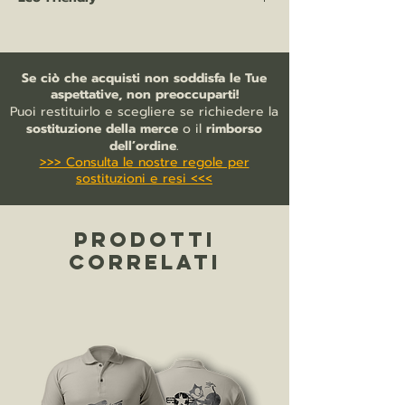
100% cotone biologico
cotone pettinato ringspun
I nostri capi certificati eco-friendly
taglio aderente
riflettono il nostro impegno e l'obiettivo
cuciture laterali
di contribuire ad una moda più
Se ciò che acquisti non soddisfa le Tue
capo con lavaggio agli enzimi
rispettosa dell'ambiente. Il principio
aspettative, non preoccuparti!
finitura a doppia impuntura a fondo
guida è quello di privilegiare la
Puoi restituirlo e scegliere se richiedere la
manica e fondo capo
prossimità selezionando i capi grezzi
sostituzione della merce
o il
rimborso
collo a costine 1x1
tra quelli prodotti in paesi europei
dell’ordine
.
nastrino di rinforzo in jersey tono su
>>> Consulta le nostre regole per
come Portogallo, Spagna e Italia, per
tono nel collo
sostituzioni e resi <<<
ridurre l'impronta di carbonio. Grazie
aspetto setoso e vestibilità fluida
alla tecnica LSF (Low Shrinkage Fleece:
felpa preristretta) con lavorazione a 3
PRODOTTI
fili, la felpa eco-friendly presenta uno
strato esterno 100% cotone pettinato
CORRELATI
che conferisce al capo un aspetto liscio
e di qualità. Lo strato intermedio è
realizzato con un filo di legatura
continuo in 100% poliestere che offre
stabilità e resistenza ai lavaggi. Infine,
lo strato interno è realizzato in cotone
e poliestere, per grande morbidezza e