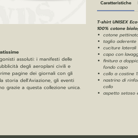
Caratteristiche
T-shirt UNISEX Eco
100% cotone biolo
cotone pettinat
taglio aderente
cuciture laterali
ratissime
capo con lavagg
nisti assoluti: i manifesti delle
finitura a dopp
blicità degli aeroplani civili e
fondo capo
 prime pagine dei giornali con gli
collo a costine 1
nastrino di rinf
 storia dell'Aviazione, gli eventi
collo
no grazie a questa collezione unica.
aspetto setoso e 