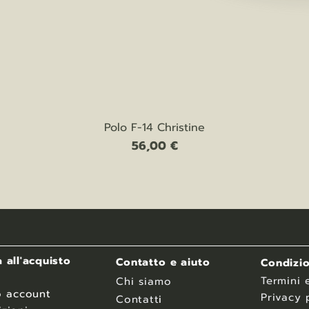
Vista rapida
Polo F-14 Christine
Prezzo
56,00 €
 all'acquisto
Contatto e aiuto
Condizio
Termini 
Chi siamo
o account
Privacy 
Contatt
i