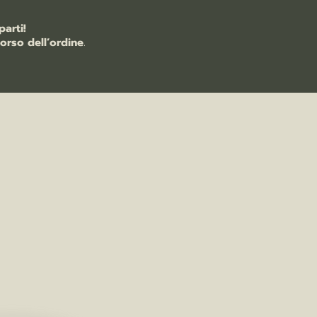
arti!
orso dell’ordine
.