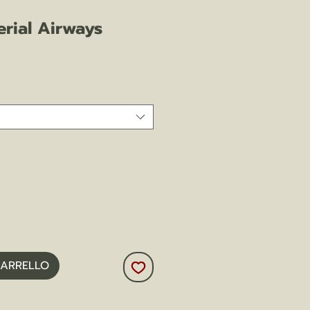
erial Airways
zo
CARRELLO