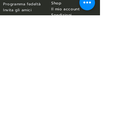
​Shop
Programma fedeltà
Il mio account
Invita gli amici
Spedizioni
Sostituzioni e Resi
Gift Card
Contatto e aiuto
Condizioni d'uso e
Chi siamo
privacy
Contatt
i
Termini e condizioni
Privacy policy
Cookie policy
Lascia una recensione
T-shirts
Polo
Ali italiane
Ali italiane
Quote rosa
Flying Legends
Classic
Quote rosa
Felpe
Collezioni