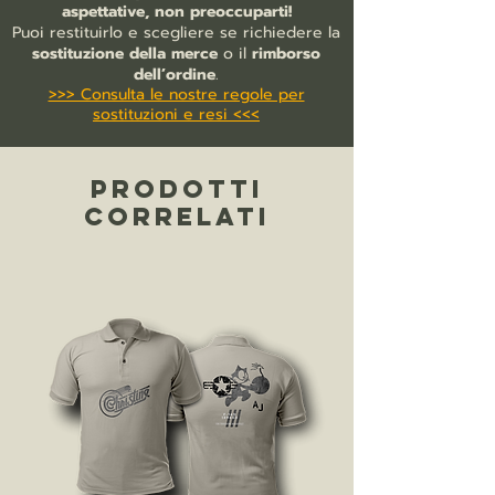
manici lunghi (ca. 70 cm)
aspettative, non preoccuparti!
punto croce sui manici per una
Puoi restituirlo e scegliere se richiedere la
maggiore stabilità
sostituzione della merce
o il
rimborso
cuciture laterali per evitare il
dell’ordine
.
>>> Consulta le nostre regole per
restringimento
sostituzioni e resi <<<
raccomandato il lavaggio a mano in
acqua tiepida
PRODOTTI
CORRELATI