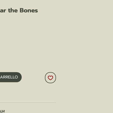
ar the Bones
zo
CARRELLO
 LH