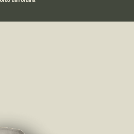
orso dell’ordine
.