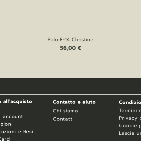
Vista rapida
Polo F-14 Christine
Prezzo
56,00 €
 all'acquisto
Contatto e aiuto
Condizio
Termini 
Chi siamo
o account
Privacy 
Contatt
i
zioni
Cookie p
tuzioni e Resi
Lascia u
Card