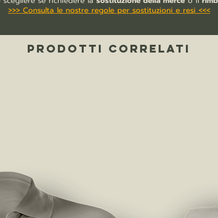
e scegliere se richiedere la
sostituzione della merce
o il
rimb
>>> Consulta le nostre regole per sostituzioni e resi <<<
PRODOTTI CORRELATI