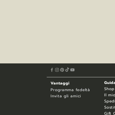
Guida
Vantaggi
​Shop
Programma fedeltà
Il mi
Invita gli amici
Spedi
Sosti
Gift 