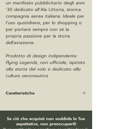
un manifesto pubblicitario degli anni
’30 dedicato all’Ala Littoria, storica
compagnia aerea italiana. Ideale per
l’uso quotidiano, per lo shopping o
per portare sempre con sé la
propria passione per la storia
dell’aviazione.
Prodotto di design indipendente
Flying Legends, non ufficiale, ispirato
alla storia del volo e dedicato alla
cultura aeronautica.
Caratteristiche
Shopper in cotone LH
100% cotone, 140 gr/mq
dimensioni: 38 x 42 cm
Se ciò che acquisti non soddisfa le Tue
manici lunghi (ca. 70 cm)
aspettative, non preoccuparti!
punto croce sui manici per una