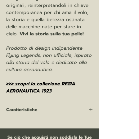
originali, reinterpretandoli in chiave
contemporanea per chi ama il volo,
la storia e quella bellezza ostinata
delle macchine nate per stare in
cielo.
Vivi la storia sulla tua pelle!
Prodotto di design indipendente
Flying Legends, non ufficiale, ispirato
alla storia del volo e dedicato alla
cultura aeronautica.
>>> scopri la collezione REGIA
AERONAUTICA 1923
Caratteristiche
Polo manica corta: 100%
cotone pettinato "Ringspun", 210 gr/mq
bottoni tono su tono
Se ciò che acquisti non soddisfa le Tue