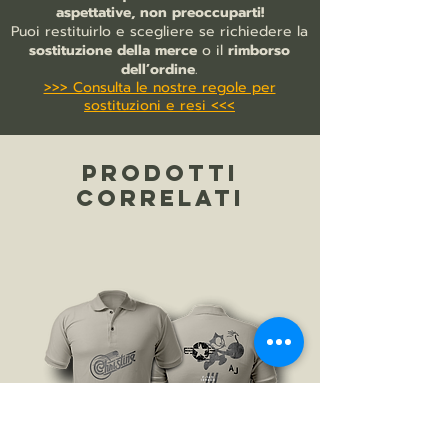
bordo manica con costina
aspettative, non preoccuparti!
nastro di rinforzo sul collo
Puoi restituirlo e scegliere se richiedere la
collo a costina
sostituzione della merce
o il
rimborso
patta di chiusura rinforzata
dell’ordine
.
>>> Consulta le nostre regole per
fondo dritto con spacchi laterali
sostituzioni e resi <<<
bottone di ricambio cucito all'interno
PRODOTTI
CORRELATI