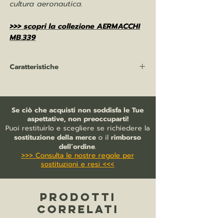
cultura aeronautica.
>>> scopri la collezione AERMACCHI
MB.339
Caratteristiche
Polo WOMAN 200 gr/mq
100% cotone pettinato
3 bottoni tono su tono
Se ciò che acquisti non soddisfa le Tue
bordo manica con costina
aspettative, non preoccuparti!
nastro di rinforzo sul collo
Puoi restituirlo e scegliere se richiedere la
collo a costina
sostituzione della merce
o il
rimborso
collo e giromaniche a righe in
dell’ordine
.
>>> Consulta le nostre regole per
contrasto
sostituzioni e resi <<<
fondo dritto con spacchi laterali
PRODOTTI
CORRELATI