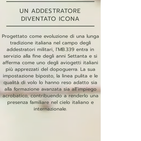
UN ADDESTRATORE
DIVENTATO ICONA
Progettato come evoluzione di una lunga
tradizione italiana nel campo degli
addestratori militari, l’MB.339 entra in
servizio alla fine degli anni Settanta e si
afferma come uno degli aviogetti italiani
più apprezzati del dopoguerra. La sua
impostazione biposto, la linea pulita e le
T-shirt Aermacchi MB.339PAN Donna
Polo Aermacchi MB.339PAN Limited
Polo Aermacchi MB.339PAN Donna
T-shirt Aermacchi MB.339PAN
T-shirt Aermacchi MB.339PAN
Polo Aermacchi MB.339PAN
qualità di volo lo hanno reso adatto sia
Edition
Prezzo regolare
Prezzo
Prezzo
Prezzo
Prezzo
Prezzo scontato
39,00 €
48,00 €
39,00 €
36,00 €
54,00 €
29,00 €
alla formazione avanzata sia all’impiego
acrobatico, contribuendo a renderlo una
Prezzo
56,00 €
presenza familiare nel cielo italiano e
internazionale.