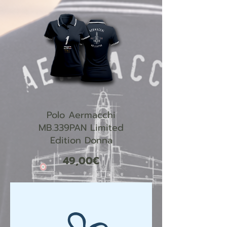
Polo Aermacchi
MB.339PAN Limited
Edition Donna
Prezzo
49,00€