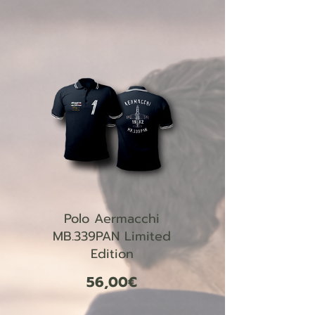
Polo Aermacchi
MB.339PAN Limited
Edition
Prezzo
56,00€