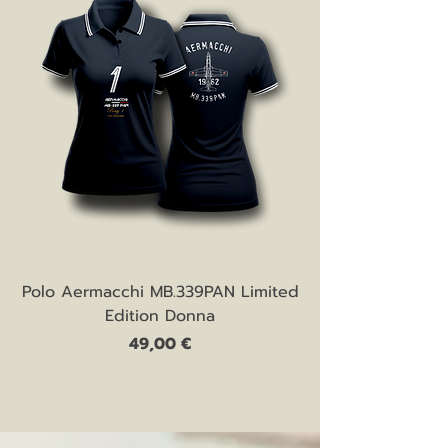
Polo Aermacchi MB.339PAN Limited
Edition Donna
Prezzo
49,00 €
fine serie