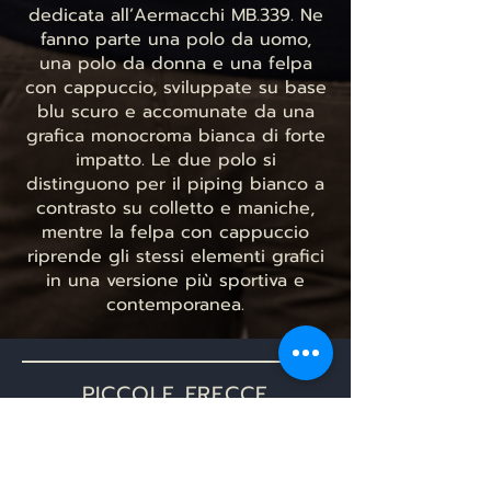
dedicata all’Aermacchi MB.339. Ne
fanno parte una polo da uomo,
una polo da donna e una felpa
con cappuccio, sviluppate su base
blu scuro e accomunate da una
grafica monocroma bianca di forte
impatto. Le due polo si
distinguono per il piping bianco a
contrasto su colletto e maniche,
mentre la felpa con cappuccio
riprende gli stessi elementi grafici
in una versione più sportiva e
contemporanea.
PICCOLE FRECCE
La collezione Aermacchi MB.339
comprende anche una linea