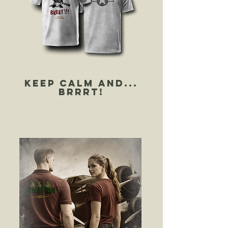
keep calm and...
brrrt!