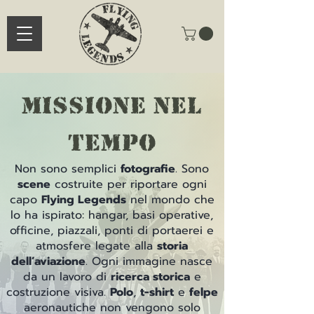
missione nel
tempo
Non sono semplici
fotografie
.
Sono
scene
costruite per riportare ogni
capo
Flying Legends
nel mondo che
lo ha ispirato: hangar, basi operative,
officine, piazzali, ponti di portaerei e
atmosfere legate alla
storia
dell’aviazione
.
Ogni immagine nasce
da un lavoro di
ricerca storica
e
costruzione visiva.
Polo
,
t-shirt
e
felpe
aeronautiche non vengono solo