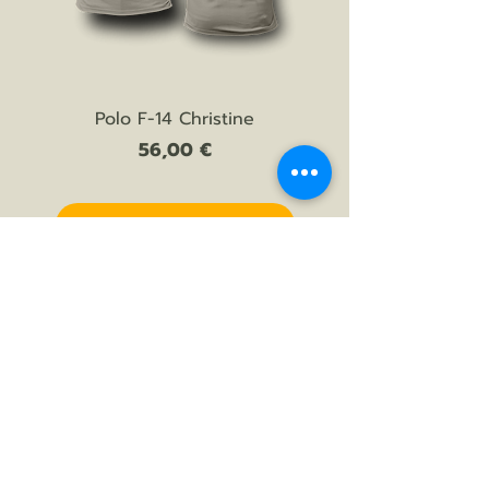
Polo F-14 Christine
Prezzo
56,00 €
AGGIUNGI AL CARRELLO