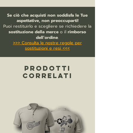
100% cotone (Optimium™) prelavato e
ring-spun
Se ciò che acquisti non soddisfa le Tue
Piqué fine ad alta densità
aspettative, non preoccuparti!
Mano morbida
Puoi restituirlo e scegliere se richiedere la
Fettuccia a spina di pesce premium
sostituzione della merce
o il
rimborso
nel collo e spacchetti laterali
dell’ordine
.
>>> Consulta le nostre regole per
Collo e polsini in maglia a costine
sostituzioni e resi <<<
Abbottonatura a 2 bottoni tono su
tono
Cuciture laterali
PRODOTTI
CORRELATI