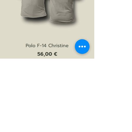
Polo F-14 Christine
Prezzo
56,00 €
AGGIUNGI AL CARRELLO