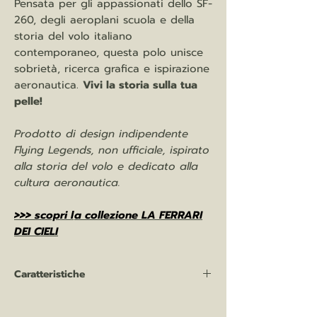
Pensata per gli appassionati dello SF-
260, degli aeroplani scuola e della
storia del volo italiano
contemporaneo, questa polo unisce
sobrietà, ricerca grafica e ispirazione
aeronautica.
Vivi la storia sulla tua
pelle!
Prodotto di design indipendente
Flying Legends, non ufficiale, ispirato
alla storia del volo e dedicato alla
cultura aeronautica.
>>> scopri l
a collezione LA FERRARI
DEI CIELI
Caratteristiche
Polo MAN 210 gr/mq
100% cotone (Optimium™) prelavato e