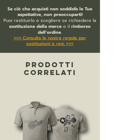
ring-spun
Se ciò che acquisti non soddisfa le Tue
Piqué fine ad alta densità
aspettative, non preoccuparti!
Mano morbida
Puoi restituirlo e scegliere se richiedere la
Fettuccia a spina di pesce premium
sostituzione della merce
o il
rimborso
nel collo e spacchetti laterali
dell’ordine
.
>>> Consulta le nostre regole per
Collo e polsini in maglia a costine
sostituzioni e resi <<<
Abbottonatura a 2 bottoni tono su
tono
Cuciture laterali
PRODOTTI
CORRELATI