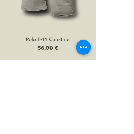
Polo F-14 Christine
Prezzo
56,00 €
AGGIUNGI AL CARRELLO