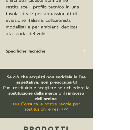
Marchetti. Questa stampa ne
restituisce il profilo tecnico in una
tavola ideale per appassionati di
aviazione italiana, collezionisti,
modellisti e per ambienti dedicati
alla storia del volo.
Specifiche Tecniche
Categoria:
Disegni tecnici aeronautici
Soggetto:
Savoia Marchetti S.74
Tipologia:
Stampa da disegno tecnico
Se ciò che acquisti non soddisfa le Tue
aeronautico
aspettative, non preoccuparti!
Origine grafica:
Rielaborazione da
Puoi restituirlo e scegliere se richiedere la
disegno originale SIAI-Marchetti
sostituzione della merce
o il
rimborso
Tema:
Aviazione italiana, trasporto
dell’ordine
.
>>> Consulta le nostre regole per
aereo, aeroplani degli anni Trenta
sostituzioni e resi <<<
Supporto:
Stampa su carta
Formato:
75x30 cm
Cornice:
non inclusa
PRODOTTI
Disponibilità:
spedizione in 7/10 giorni