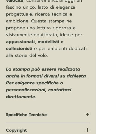
velocità
, conserva ancora oggi un
fascino unico, fatto di eleganza
progettuale, ricerca tecnica e
ambizione. Questa stampa ne
propone una lettura rigorosa e
visivamente equilibrata, ideale per
appassionati, modellisti e
collezionisti
e per ambienti dedicati
alla storia del volo.
La stampa può essere realizzata
anche in formati diversi su richiesta.
Per esigenze specifiche o
personalizzazioni, contattaci
direttamente.
Specifiche Tecniche
Categoria:
Disegni tecnici aeronautici
Copyright
Soggetto:
Macchi-Castoldi MC.72