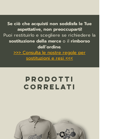
Tipologia:
Stampa da disegno tecnico
© Luckyplane. Stampa di design
aeronautico
indipendente realizzata per Flying
Rappresentazione:
Trittico tecnico del
Legends, non ufficiale, ispirata alla
Se ciò che acquisti non soddisfa le Tue
velivolo
storia del volo e alla cultura
aspettative, non preoccuparti!
Tema:
Aviazione italiana, idrocorsa,
aeronautica.
Puoi restituirlo e scegliere se richiedere la
record di velocità, aeroplani degli anni
sostituzione della merce
o il
rimborso
Trenta
dell’ordine
.
Supporto:
Stampa su carta
>>> Consulta le nostre regole per
Formato:
50x70 cm
sostituzioni e resi <<<
Cornice:
non inclusa
Disponibilità:
spedizione in 7/10 giorni
lavorativi
PRODOTTI
CORRELATI