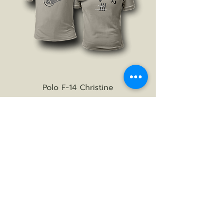
Polo F-14 Christine
Prezzo
56,00 €
AGGIUNGI AL CARRELLO