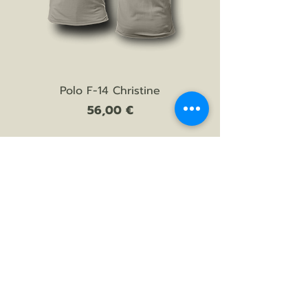
Polo F-14 Christine
Prezzo
56,00 €
AGGIUNGI AL CARRELLO