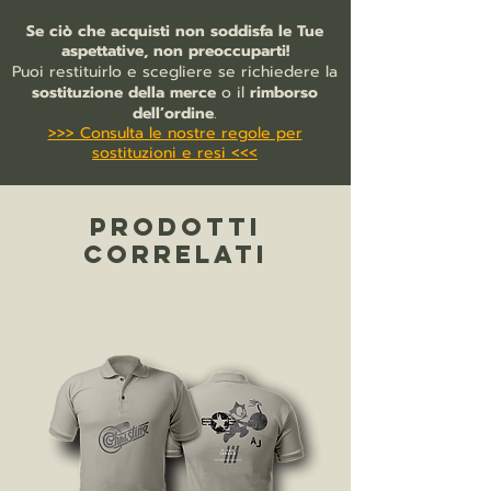
bottoni tono su tono
Se ciò che acquisti non soddisfa le Tue
bordo manica con costina
aspettative, non preoccuparti!
nastro di rinforzo sul collo
Puoi restituirlo e scegliere se richiedere la
collo a costina
sostituzione della merce
o il
rimborso
patta di chiusura rinforzata
dell’ordine
.
>>> Consulta le nostre regole per
fondo dritto con spacchi laterali
sostituzioni e resi <<<
bottone di ricambio cucito all'interno
PRODOTTI
CORRELATI