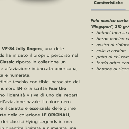
Caratteristiche
Polo manica corta:
"Ringspun", 210 gr
bottoni tono su 
bordo manica c
nastro di rinforz
l
VF-84 Jolly Rogers
, una delle
collo a costina
s ha iniziato il proprio percorso nel
patta di chiusur
Classic
riporta in collezione un
fondo dritto con
e all’aviazione imbarcata americana,
bottone di ricam
ata e numerata.
dibile teschio con tibie incrociate dei
al numero
84
e la scritta
Fear the
o l’identità visiva di uno dei reparti
ell’aviazione navale. Il colore nero
e il carattere essenziale delle prime
rte della collezione
LE ORIGINALI
,
 dei classici Flying Legends in una
a in quantità limitata e numerata una