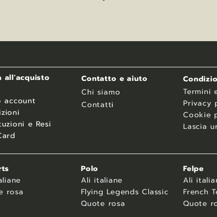
 all'acquisto
Contatto e aiuto
Condizio
Termini 
Chi siamo
o account
Privacy 
Contatt
i
zioni
Cookie p
tuzioni e Resi
Lascia u
Card
rts
Polo
Felpe
aliane
Ali italiane
Ali itali
e rosa
Flying Legends Classic
French T
Quote rosa
Quote r