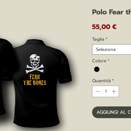
Polo Fear t
Prez
55,00 €
Taglia
*
Seleziona
Colore
*
Quantità
*
AGGIUNGI AL 