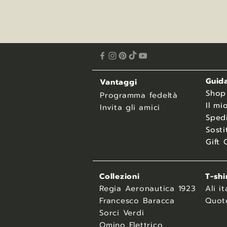
Guida
Vantaggi
​Shop
Programma fedeltà
Il mi
Invita gli amici
Spedi
Sosti
Gift 
Collezioni
T-shi
Regia Aeronautica 1923
Ali it
Francesco Baracca
Quot
Sorci Verdi
Omino Elettrico