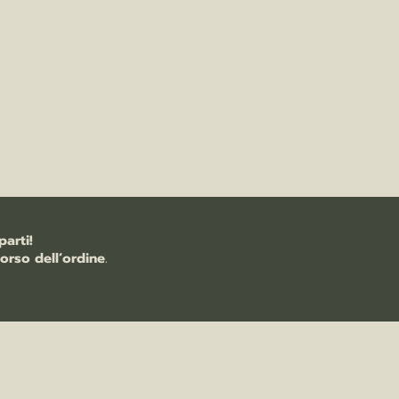
arti!
orso dell’ordine
.