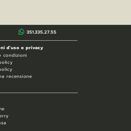
351.335.27.55
ni d'uso e privacy
e condizioni
policy
olicy
na recensione
ane
erry
osa