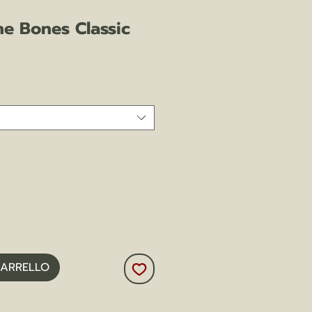
he Bones Classic
zo
CARRELLO