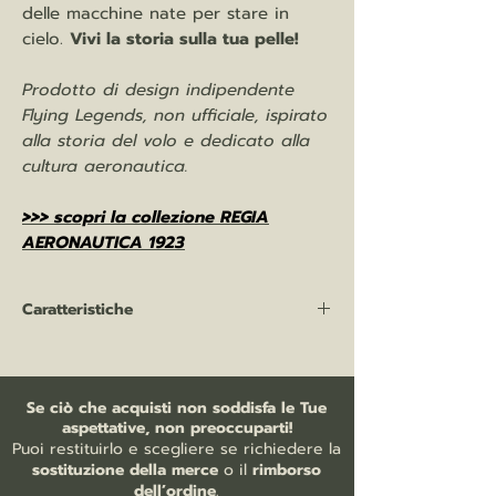
delle macchine nate per stare in
cielo.
Vivi la storia sulla tua pelle!
Prodotto di design indipendente
Flying Legends, non ufficiale, ispirato
alla storia del volo e dedicato alla
cultura aeronautica.
>>> scopri la collezione REGIA
AERONAUTICA 1923
Caratteristiche
Polo manica corta: 100% cotone piquet
pettinato, 210 gr/mq
bottoni tono su tono
Se ciò che acquisti non soddisfa le Tue
bordo manica con costina
aspettative, non preoccuparti!
nastro parasudore nell'interno collo
Puoi restituirlo e scegliere se richiedere la
cuciture ribattute
sostituzione della merce
o il
rimborso
spacchetti laterali
dell’ordine
.