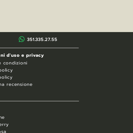
351.335.27.55
ni d'uso e privacy
e condizioni
policy
olicy
na recensione
ane
erry
osa