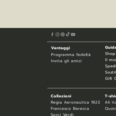
Guida
Vantaggi
​Shop
Programma fedeltà
Il mi
Invita gli amici
Spedi
Sosti
Gift 
Collezioni
T-shi
Regia Aeronautica 1923
Ali it
Francesco Baracca
Quot
Sorci Verdi