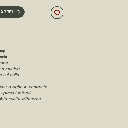
CARRELLO
mq
nato
tono
on costina
o sul collo
che a righe in contrasto
 spacchi laterali
bio cucito all'interno