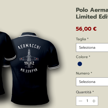
Polo Aerm
Limited Edi
Prez
56,00 €
Taglia
*
Seleziona
Colore
*
Numero
*
Seleziona
Quantità
*