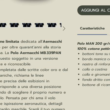
AGGIUNGI AL 
Caratteristiche
ne limitata
dedicata all’
Aermacchi
Polo MAN 200 gr/
 per oltre quarant’anni alla storia
100% cotone petti
ana. La
Polo Aermacchi MB.339PAN
bottoni tono su 
questo soggetto in una versione
bordo manica c
e e riconoscibile.
nastro di rinforz
collo a costina
pletata dalle scritte color oro e dal
collo e giromani
aniche, richiama le linee
fondo dritto con
e precisa delle esibizioni in
bottone di ricam
rrisponde a una diversa posizione
ndo di scegliere il proprio numero e
elo. Pensata per chi ama il volo
e ispirazione aeronautica, dettagli
 taglio maschile. Scegli il tuo numero.