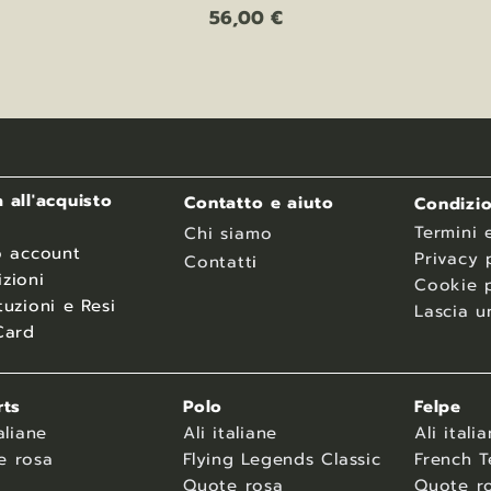
Prezzo
56,00 €
 all'acquisto
Contatto e aiuto
Condizio
Termini 
Chi siamo
o account
Privacy 
Contatt
i
zioni
Cookie p
tuzioni e Resi
Lascia u
Card
rts
Polo
Felpe
aliane
Ali italiane
Ali itali
e rosa
Flying Legends Classic
French T
Quote rosa
Quote r