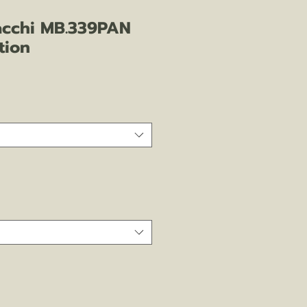
acchi MB.339PAN
tion
zo