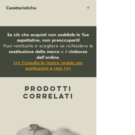
Caratteristiche
T-shirt MAN 185 gr/mq
100% cotone jersey pre-ristretto, ring-
spun pettinato (Single Jersey)
Se ciò che acquisti non soddisfa le Tue
colletto sottile a costine
aspettative, non preoccuparti!
fettuccia sul collo
Puoi restituirlo e scegliere se richiedere la
tubolare
sostituzione della merce
o il
rimborso
lavabile fino a 40°C
dell’ordine
.
>>> Consulta le nostre regole per
vestibilità regolare.
sostituzioni e resi <<<
Acquistando questo prodotto
promuovete una produzione più
responsabile del cotone attraverso la
PRODOTTI
Better Cotton Initiative.
CORRELATI