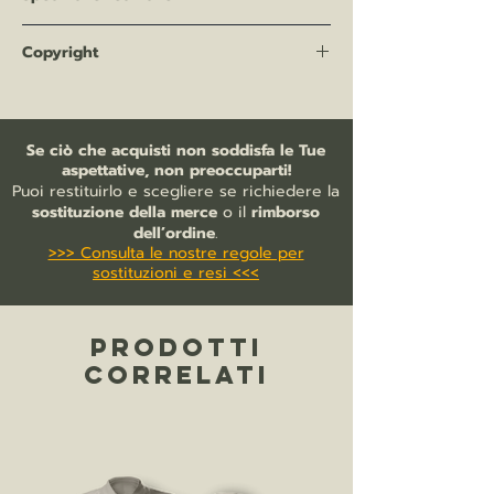
Categoria:
Profili a colori aeronautici
Copyright
Soggetto:
Savoia-Marchetti SM.84 282ª
Squadriglia
© Luckyplane. Stampa di design
Tipologia:
Stampa da profilo a colori
indipendente realizzata per Flying
aeronautico
Legends, non ufficiale, ispirata alla
Se ciò che acquisti non soddisfa le Tue
Rappresentazione:
Profilo laterale a
storia del volo e alla cultura
aspettative, non preoccuparti!
colori del velivolo con armamento
aeronautica.
Puoi restituirlo e scegliere se richiedere la
silurante
sostituzione della merce
o il
rimborso
Tema:
Aviazione italiana, Regia
dell’ordine
.
Aeronautica, aerosiluranti, Seconda
>>> Consulta le nostre regole per
guerra mondiale
sostituzioni e resi <<<
Supporto:
Stampa su cartoncino
Formati:
40x30 / 60x40 cm
Cornice:
non inclusa
PRODOTTI
Disponibilità:
spedizione in 7/10 giorni
CORRELATI
lavorativi