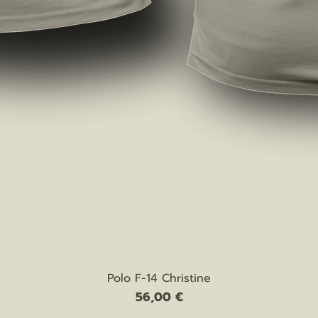
Vista rapida
Polo F-14 Christine
Prezzo
56,00 €