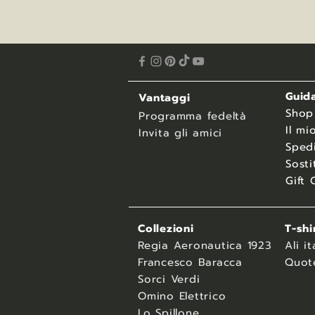
Guida
Vantaggi
​Shop
Programma fedeltà
Il mi
Invita gli amici
Spedi
Sosti
Gift 
Collezioni
T-shi
Regia Aeronautica 1923
Ali it
Francesco Baracca
Quot
Sorci Verdi
Omino Elettrico
Lo Spillone