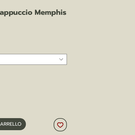
cappuccio Memphis
zo
CARRELLO