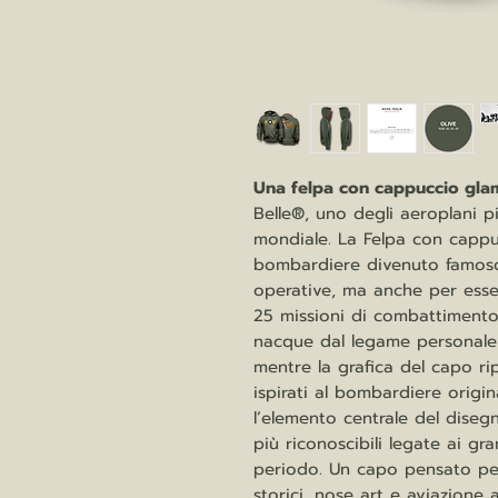
Una felpa con cappuccio gla
Belle®, uno degli aeroplani p
mondiale. La Felpa con cappu
bombardiere divenuto famoso 
operative, ma anche per esser
25 missioni di combattimento
nacque dal legame personale
mentre la grafica del capo rip
ispirati al bombardiere origina
l’elemento centrale del diseg
più riconoscibili legate ai g
periodo. Un capo pensato per
storici, nose art e aviazione