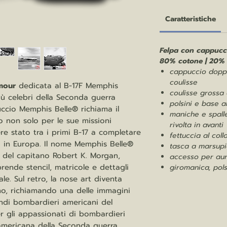
Caratteristiche
Felpa con cappuc
80% cotone | 20% 
cappuccio doppi
coulisse
mour
dedicata al B-17F Memphis
coulisse grossa 
iù celebri della Seconda guerra
polsini e base 
ccio Memphis Belle® richiama il
maniche e spalle
non solo per le sue missioni
rivolta in avanti
e stato tra i primi B-17 a completare
fettuccia al coll
 in Europa. Il nome Memphis Belle®
tasca a marsup
 del capitano Robert K. Morgan,
accesso per aur
rende stencil, matricole e dettagli
giromanica, pols
le. Sul retro, la nose art diventa
no, richiamando una delle immagini
randi bombardieri americani del
 gli appassionati di bombardieri
 americana della Seconda guerra