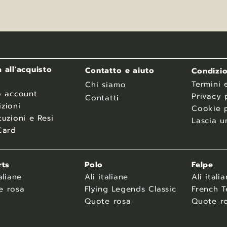
 all'acquisto
Contatto e aiuto
Condizio
Termini 
Chi siamo
o account
Privacy 
Contatt
i
zioni
Cookie p
tuzioni e Resi
Lascia u
Card
rts
Polo
Felpe
aliane
Ali italiane
Ali itali
e rosa
Flying Legends Classic
French T
Quote rosa
Quote r