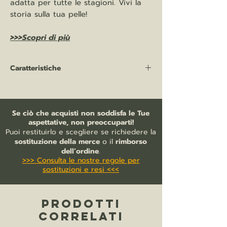
adatta per tutte le stagioni. Vivi la
storia sulla tua pelle!
>>>Scopri di più
Caratteristiche
Felpa con cappuccio French Terry 400
gr/mq
85% cotone pettinato | 15% poliestere
Se ciò che acquisti non soddisfa le Tue
Interno non garzato (french terry)
aspettative, non preoccuparti!
polsini e fondo del capo a costina
Puoi restituirlo e scegliere se richiedere la
2x2
sostituzione della merce
o il
rimborso
tasca a marsupio
dell’ordine
.
>>> Consulta le nostre regole per
mezzaluna e nastro di rinforzo in
sostituzioni e resi <<<
jersey sul collo
cordino con occhielli e stopper tono
su tono
PRODOTTI
CORRELATI