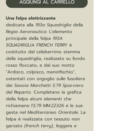
AGGIUNGI AL CARRELLO
Una felpa elettrizzante
dedicata alla
193a Squadriglia
della
Regia Aeronautica
. L'elemento
principale della felpa
193A
SQUADRIGLIA FRENCH TERRY
è
costituito dal celeberrimo stemma
della squadriglia, realizzato su fondo
rosso floccato, e dal suo motto
"Ardisco, colpisco, meninfischio",
ostentati con orgoglio sulle fusoliere
dei
Savoia Marchetti S.79 Sparviero
del Reparto. Completano la grafica
della felpa alcuni elementi che
richiamano l'
S.79 MM.22326
e le sue
gesta nel
Mediterraneo Orientale
. La
felpa è realizzata con tessuto non
garzato
(french terry)
, leggera e