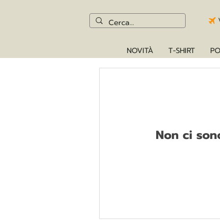
NOVITÀ
T-SHIRT
PO
Non ci son