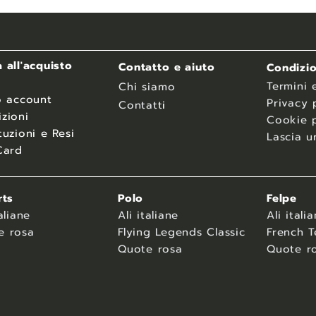
 all'acquisto
Contatto e aiuto
Condizio
Termini 
Chi siamo
o account
Privacy 
Contatt
i
zioni
Cookie p
tuzioni e Resi
Lascia u
Card
rts
Polo
Felpe
aliane
Ali italiane
Ali itali
e rosa
Flying Legends Classic
French T
Quote rosa
Quote r