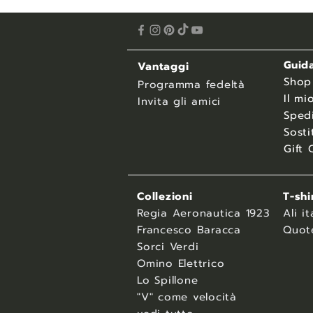
Guida
Vantaggi
​Shop
Programma fedeltà
Il mi
Invita gli amici
Spedi
Sosti
Gift 
Collezioni
T-shi
Regia Aeronautica 1923
Ali it
Francesco Baracca
Quot
Sorci Verdi
Omino Elettrico
Lo Spillone
"V" come velocità