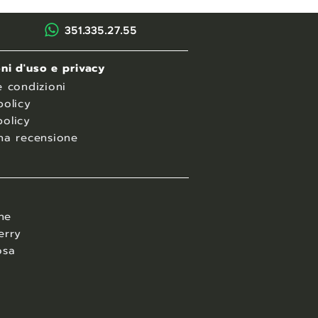
351.335.27.55
ni d'uso e privacy
e condizioni
policy
olicy
na recensione
ane
erry
osa