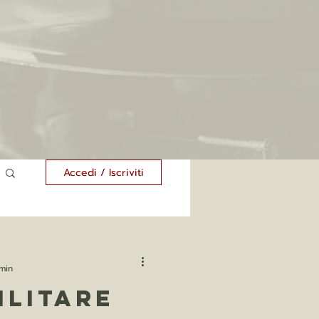
Accedi / Iscriviti
 min
ilitare